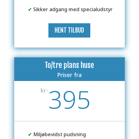
✔
Sikker adgang med specialudstyr
HENT TILBUD
To/tre plans huse
Priser fra
395
kr.-
✔
Miljøbevidst pudsning