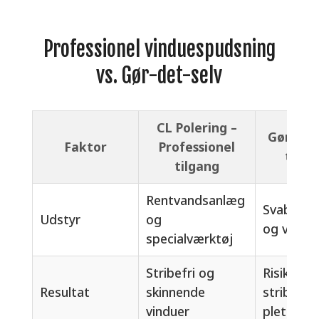
Professionel vinduespudsning
vs. Gør-det-selv
CL Polering –
Gør-det
Faktor
Professionel
tilga
tilgang
Rentvandsanlæg
Svaber, 
Udstyr
og
og viskes
specialværktøj
Stribefri og
Risiko for
Resultat
skinnende
striber o
vinduer
pletter