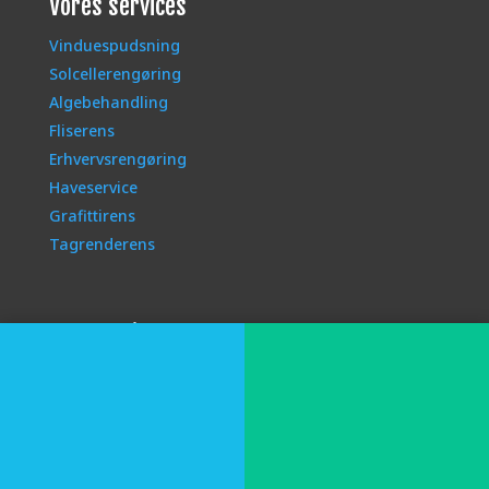
Vores services
Vinduespudsning
Solcellerengøring
Algebehandling
Fliserens
Erhvervsrengøring
Haveservice
Grafittirens
Tagrenderens
Information
Kontakt
Om os
Her kører vi
Oversigt (Sitemap)
Privatlivspolitik