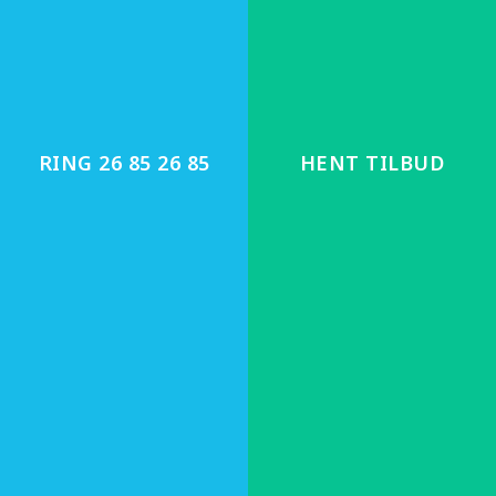
Handelsbetingelser
Husk at følge CL Polering på de sociale medier.
RING 26 85 26 85
HENT TILBUD
Åbningstider
Mandag – fredag: 9:00 – 16:00
Kontoret holder lukket i weekenden.