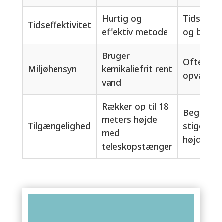
Hurtig og
Tidskræv
Tidseffektivitet
effektiv metode
og besvæ
Bruger
Ofte bru
Miljøhensyn
kemikaliefrit rent
opvaskem
vand
Rækker op til 18
Begrænset
meters højde
Tilgængelighed
stiger og
med
højde
teleskopstænger