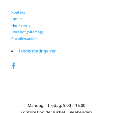
Information
Kontakt
Om os
Her kører vi
Oversigt (Sitemap)
Privatlivspolitik
Handelsbetingelser
Husk at følge CL Polering på de sociale medier.
Åbningstider
Mandag – fredag: 9:00 – 16:00
Kontoret holder lukket i weekenden.