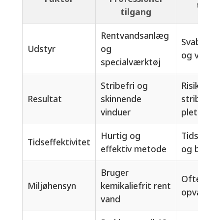
tilga
tilgang
Rentvandsanlæg
Svaber, 
Udstyr
og
og viskes
specialværktøj
Stribefri og
Risiko for
Resultat
skinnende
striber o
vinduer
pletter
Hurtig og
Tidskræv
Tidseffektivitet
effektiv metode
og besvæ
Bruger
Ofte bru
Miljøhensyn
kemikaliefrit rent
opvaskem
vand