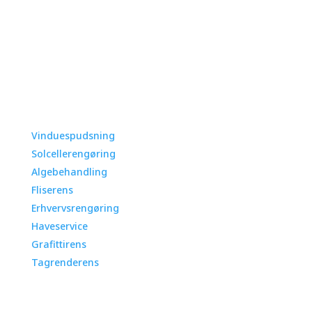
Ring 26 85 26 85
Vores services
Vinduespudsning
Solcellerengøring
Algebehandling
Fliserens
Erhvervsrengøring
Haveservice
Grafittirens
Tagrenderens