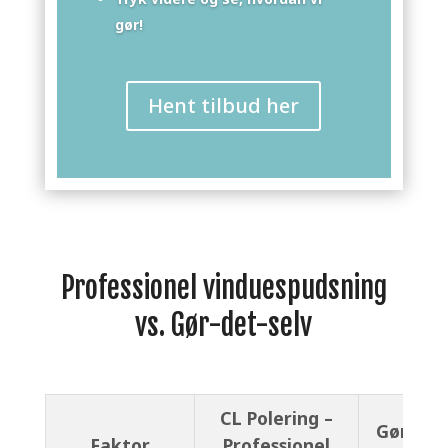
gør!
Hent tilbud her
Professionel vinduespudsning
vs. Gør-det-selv
CL Polering –
Gør-det
Faktor
Professionel