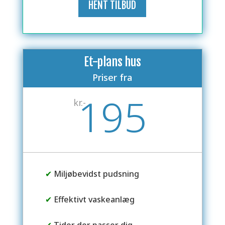
HENT TILBUD
Et-plans hus
Priser fra
195
kr.-
✔
Miljøbevidst pudsning
✔
Effektivt vaskeanlæg
✔
Tider der passer dig