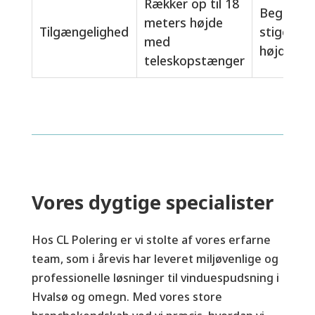
Rækker op til 18
Begrænset
meters højde
Tilgængelighed
stiger og
med
højde
teleskopstænger
Vores dygtige specialister
Hos CL Polering er vi stolte af vores erfarne
team, som i årevis har leveret miljøvenlige og
professionelle løsninger til vinduespudsning i
Hvalsø og omegn. Med vores store