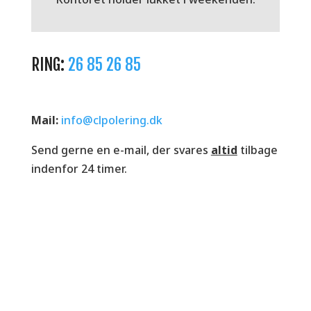
RING:
26 85 26 85
Mail:
info@clpolering.dk
Send gerne en e-mail, der svares
altid
tilbage
indenfor 24 timer.
Kontakt os og få et uforpligtende tilbud