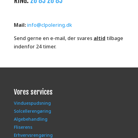
RING:
26 85 26 85
Mail:
info@clpolering.dk
Send gerne en e-mail, der svares
altid
tilbage
indenfor 24 timer.
Vores services
Vinduespudsning
Solcellerengøring
Algebehandling
Fliserens
Erhvervsrengøring