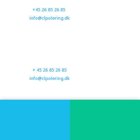
Telefon:
+45 26 85 26 85
E-mail:
info@clpolering.dk
CL Polering Køge
Omøvej 66
4690 Køge
Telefon:
+ 45 26 85 26 85
E-mail:
info@clpolering.dk
CL Polering Lyngby
Huldbergs Allé 38
2800 Lyngby
Telefon:
+ 45 26 85 26 85
E-mail:
info@clpolering.dk