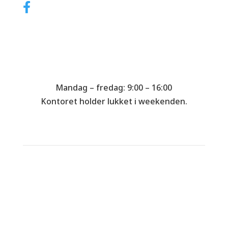
Husk at følge CL Polering på de sociale medier.
Åbningstider
Mandag – fredag: 9:00 – 16:00
Kontoret holder lukket i weekenden.
CL Polering Haslev
Sydskrænten 70
4690 Haslev