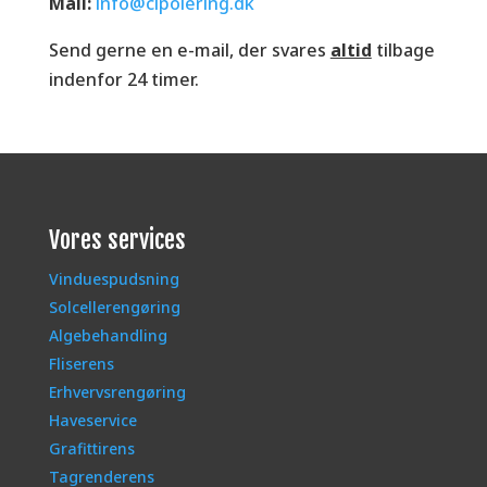
Mail:
info@clpolering.dk
Send gerne en e-mail, der svares
altid
tilbage
indenfor 24 timer.
Vores services
Vinduespudsning
Solcellerengøring
Algebehandling
Fliserens
Erhvervsrengøring
Haveservice
Grafittirens
Tagrenderens