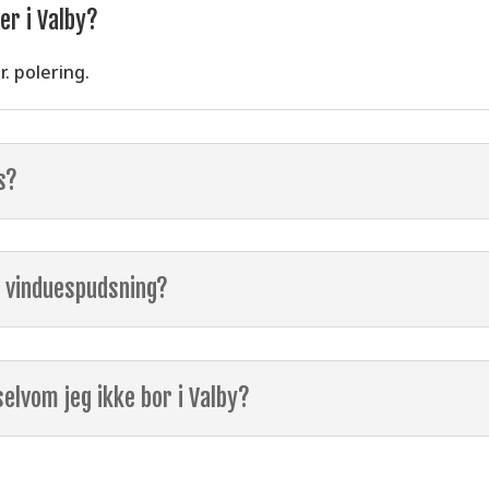
er i Valby?
. polering.
s?
å vinduespudsning?
selvom jeg ikke bor i Valby?