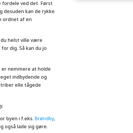
e fordele ved det. Først
g desuden kan de rykke
ve ordnet af en
du helst ville være
 for dig. Så kan du jo
t, er nemmere at holde
 meget indbydende og
triber elle tågede
y.
r byen i f.eks.
Brøndby
,
ig også lade sig gøre.