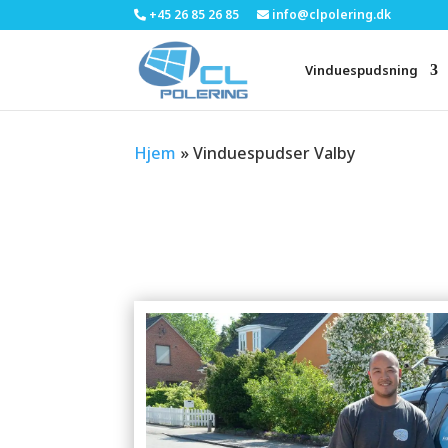
+45 26 85 26 85
info@clpolering.dk
Vinduespudsning
Hjem
»
Vinduespudser Valby