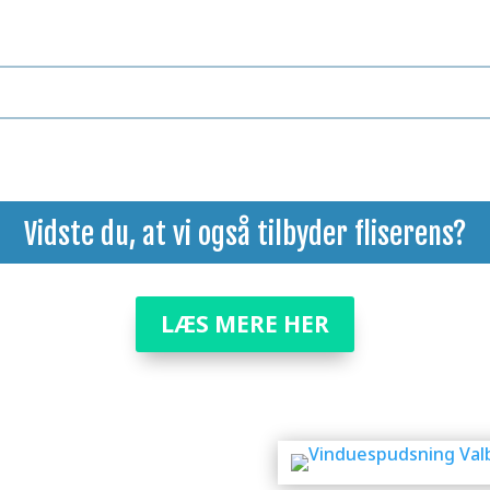
Vidste du, at vi også tilbyder
fliserens
?
LÆS MERE HER