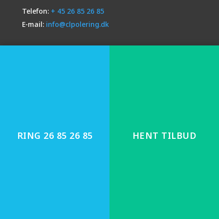
Telefon:
+ 45 26 85 26 85
E-mail:
info@clpolering.dk
CL Polering Lyngby
Huldbergs Allé 38
2800 Lyngby
Telefon:
+ 45 26 85 26 85
E-mail:
info@clpolering.dk
RING 26 85 26 85
HENT TILBUD
CL Polering Præstø
4720 Præstø
Telefon:
+45 26 85 26 85
E-mail:
info@clpolering.dk